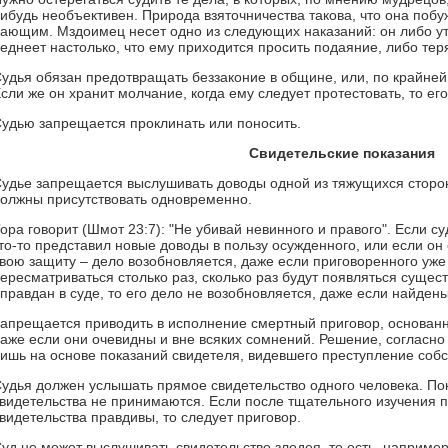
ибудь необъективен. Природа взяточничества такова, что она побу
ающим. Мздоимец несет одно из следующих наказаний: он либо ут
еднеет настолько, что ему приходится просить подаяние, либо тер
удья обязан предотвращать беззаконие в общине, или, по крайней 
сли же он хранит молчание, когда ему следует протестовать, то ег
удью запрещается проклинать или поносить.
Свидетельские показания
удье запрещается выслушивать доводы одной из тяжущихся сторон 
олжны присутствовать одновременно.
ора говорит (Шмот 23:7): "Не убивай невинного и правого". Если с
то-то представил новые доводы в пользу осужденного, или если он
вою защиту – дело возобновляется, даже если приговоренного уже 
ересматриваться столько раз, сколько раз будут появляться сущес
правдан в суде, то его дело не возобновляется, даже если найдены
апрещается приводить в исполнение смертный приговор, основанн
аже если они очевидны и вне всяких сомнений. Решение, согласно
ишь на основе показаний свидетеля, видевшего преступление соб
удья должен услышать прямое свидетельство одного человека. По
видетельства не принимаются. Если после тщательного изучения п
видетельства правдивы, то следует приговор.
уд не может выслушивать свидетельство злодея, то есть, наприме