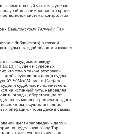
и - внимательный читатель уже мог
 неслучайно занимают место среди
ание должной системы контроля за
ов -
Вавилонскому Талмуду
. Там
ревод с библейского) в каждой
ать суды в каждой области и каждом
раиля Талмуд имеет ввиду
 16:18): "Судей и судебных
ит, что точно так же этот закон
"...чтобы судили они народ судом
судей?
РАМБАМ
пишет (
Сефер
ь судей и судебных исполнителей
,
хся на истинный путь, направляя
водить ограды, оберегающие от
еделялось мировоззрением каждого
и инспекторы, осуществляющие
вых операций, чтобы даже в самых
новании шести заповедей - дело и
арии на недельную главу Торы
олжны также учредить суды по