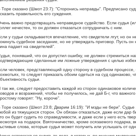
 Торе сказано (Шмот 23:7): "Сторонись неправды". Предписано судь
сказить правильность его суждения.
чень важно предотвращать неправедное судейство. Если судья (или
оллег нечестен, то он должен отказаться сотрудничать с ним.
сли у судьи складывается впечатление, что свидетели лгут, но он н
окинуть судебное заседание, но не утверждать приговор. Пусть он н
ина падает на свидетелей".
удья, понявший, что он допустил ошибку, не должен стремиться на
одтверждающие сделанные им ложные утверждения с целью избеж
сли человек, представляющий одну сторону в судебном процессе, о
охмотьях, то следует приказать обоим одеться на суд одинаково, ч
бъективность судьи.
 так же, следует предоставить каждой из сторон одинаковое колич
оводов и возражений, чтобы не получилось, не дай Б-г, что важного
ростому говорят: "Ну, короче".
 Торе сказано (Шмот 23:8; Дварим 16:19): "И мзды не бери". Судь
юбой из тяжущихся сторон. Он обязан отказаться, даже если дар б
то он будет судить по справедливости, и даже если у него есть тв
есмотря на подарок. Взяточничество, кроме осязаемого подарка, в
ьстивые слова, которые судья может получить или услышать от одн
ужно остерегаться судить те дела, в которых, по мнению мудрецов,