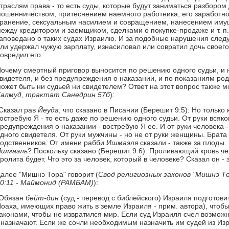
траслям права - то есть суды, которые будут заниматься разбором 
ошенничеством, притеснением наемного работника, его заработно
ранение, сексуальным насилием и совращением, нанесением иму
ежду кредитором и заемщиком, сделками о покупке-продаже и т. п. -
аповедано о таких судах Израилю. И за подобные нарушения следуе
ли удержал чужую зарплату, изнасиловал или совратил дочь своего
овредил его.
очему смертный приговор выносится по решению одного судьи, и 
видетеля, и без предупреждения о наказании, и по показаниям ро
ожет быть ни судьей ни свидетелем? Ответ на этот вопрос также м
алмуд, трактат Санедрин 57б
):
Сказал рав
Йеуда
, что сказано в Писании (Берешит 9:5): Но тольк
остребую Я - то есть даже по решению одного судьи. От руки всяког
редупреждения о наказании - востребую Я ее. И от руки человека -
дного свидетеля. От руки мужчины - но не от руки женщины. Брата 
одственников. От имени рабби
Ишмаэля
сказали - также за плоды
Ишмаэль
? Поскольку сказано (Берешит 9:6): Проливающий кровь чел
ролита будет. Что это за человек, который в человеке? Сказал он - 
алее "Мишнэ Тора" говорит (
Свод религиозных законов "Мишнэ То
0:11 - Маймонид (РАМБАМ)
):
Обязан
бейт-дин
(суд - перевод с библейского) Израиля подготови
оаха, имеющих право жить в земле Израиля - прим. автора), чтобы 
аконами, чтобы не извратился мир. Если суд Израиля счел возмож
 назначают. Если же сочли необходимым назначить им судей из Изр