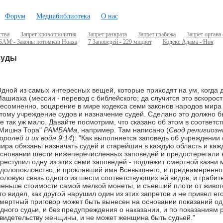
Форум
Медиабиблиотека
О нас
ства
Запрет кровопролития
Запрет разврата
Запрет грабежа
Запрет органа
АМ - Законы потомков Ноаха
7 Заповедей - 229 мицвот
Кодекс Адама - Ноя
суды
дной из самых интересных вещей, которые приходят на ум, когда
ашиаха (мессии - перевод с библейского; да случится это вскорост
есомненно, воцарение в мире кодекса семи законов народов мира 
тому учреждение судов и назначение судей. Сделано это должно б
е так уж мало. Давайте посмотрим, что сказано об этом в соответст
Мишнэ Тора"
РАМБАМа
, например. Там написано (
Свод религиозн
оролей и их войн 9:14
): "Как выполняется заповедь об учреждении
ира обязаны назначать судей и старейшин в каждую область и кажд
сновании шести нижеперечисленных заповедей и предостерегали на
реступил одну из этих семи заповедей - подлежит смертной казни 
долопоклонство, и проклявший имя Всевышнего, и преднамеренно
оловую связь одного из шести соответствующих ей видов, и граби
еньше стоимости самой мелкой монеты, и съевший плоти от живого
то видел, как другой нарушил один из этих запретов и не привел ег
мертный приговор может быть вынесен на основании показаний од
дного судьи, и без предупреждения о наказании, и по показаниям р
видетельству женщины, и не может женщина быть судьей."