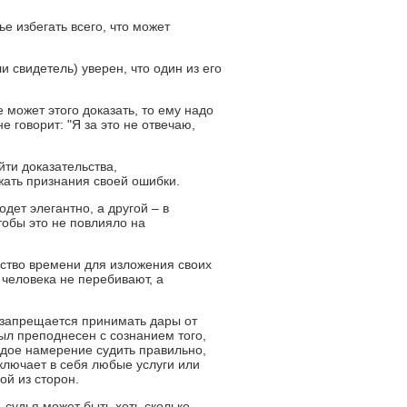
е избегать всего, что может
 свидетель) уверен, что один из его
е может этого доказать, то ему надо
е говорит: "Я за это не отвечаю,
йти доказательства,
ать признания своей ошибки.
дет элегантно, а другой – в
тобы это не повлияло на
ество времени для изложения своих
 человека не перебивают, а
е запрещается принимать дары от
ыл преподнесен с сознанием того,
ердое намерение судить правильно,
ключает в себя любые услуги или
ой из сторон.
 судья может быть хоть сколько-