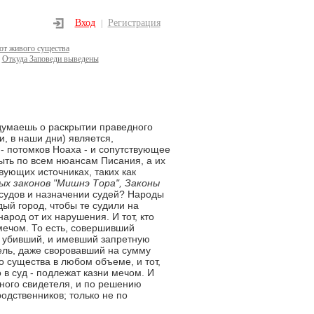
Вход
Регистрация
|
 от живого существа
Откуда Заповеди выведены
 думаешь о раскрытии праведного
и, в наши дни) является,
- потомков Ноаха - и сопутствующее
ыть по всем нюансам Писания, а их
вующих источниках, таких как
ых законов "Мишнэ Тора", Законы
 судов и назначении судей? Народы
ый город, чтобы те судили на
род от их нарушения. И тот, кто
мечом. То есть, совершивший
 убивший, и имевший запретную
тель, даже своровавший на сумму
 существа в любом объеме, и тот,
о в суд - подлежат казни мечом. И
ного свидетеля, и по решению
одственников; только не по