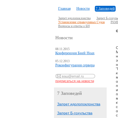
Главная
Новости
7 Заповедей
Запрет идолопоклонства
Запрет Б-гохуль
Установление справедливых Судов
РАМБ
Вопросы и ответы о БН
Новости
О
08.11.2015
М
Конференция Бней Ноах
н
э
05.12.2013
н
Реконфигурация сервера
"
к
м
о
п
и
7 Заповедей
п
м
к
Запрет идолопоклонства
с
о
Запрет Б-гохульства
с