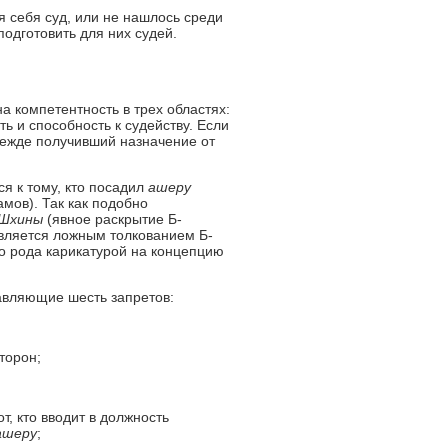
я себя суд, или не нашлось среди
одготовить для них судей.
а компетентность в трех областях:
ь и способность к судейству. Если
режде получивший назначение от
я к тому, кто посадил
ашеру
мов). Так как подобно
Шхины
(явное раскрытие Б-
 является ложным толкованием Б-
го рода карикатурой на концепцию
авляющие шесть запретов:
торон;
от, кто вводит в должность
ашеру
;