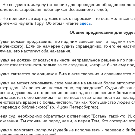
. Не воздвигать
мацеву
(строение для проведения обрядов идолопок
олжность старейшин небоящихся Всевышнего людей;
. Не приносить в жертву животных с пороками - то есть молиться 
рилежно изучать Тору. Об этом читайте
здесь
.
Общие предписания для суде
удья должен представить, что над ним занесен меч, а под ним ле
иблейского). Если он намерен судить справедливо, то его не настиг
лучае, его настигнут оба наказания.
удья не должен опасаться вынести неправильное решение по прич
есет ответственность только за те сведения, которые были ему пр
удья считается помощником Б-га в акте творения и сравнивается 
удья не может основывать свое мнение на мнении более авторитет
тверждая: "Их решение, несомненно, справедливо". Судья обязан 
овести, даже если его решение не совпадает с решением большинс
оглашается с его мнением – он не несет ответственности за после
ействовать вразрез с большинством, так как "большинство людей с
 перевод с библейского)" (р. Ицхак Петерсбургер).
едя суд, необходимо обратиться к ответчику: "Встань, такой-то! И,
оказания. Ты стоишь не перед нами, а перед Тем, Кто сотворил вс
удьям помогают
шотрим
(судебные исполнители - перевод с библ
ыполнением решения судей.