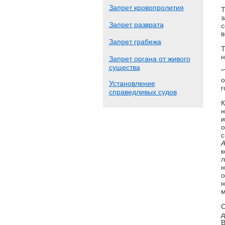
Запрет кровопролития
Т
з
Запрет разврата
с
в
Запрет грабежа
Т
н
Запрет органа от живого
существа
"
о
Установление
г
справедливых судов
н
и
о
с
А
к
л
н
о
н
м
С
д
В