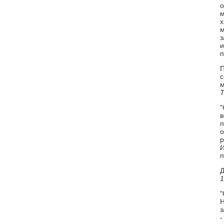
о
м
х
м
з
и
п
П
с
м
Т
"
в
п
о
р
п
Д
1
"
Н
з
-