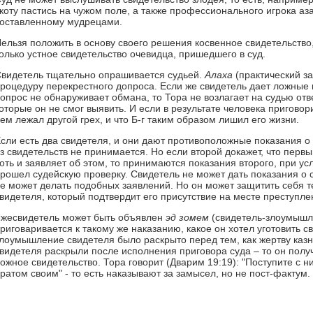
коту пастись на чужом поле, а также профессионального игрока аза
оставленному мудрецами.
ельзя положить в основу своего решения косвенное свидетельство
олько устное свидетельство очевидца, пришедшего в суд.
видетель тщательно опрашивается судьей.
Алаха
(практический за
роцедуру перекрестного допроса. Если же свидетель дает ложные 
опрос не обнаруживает обмана, то Тора не возлагает на судью отв
оторые он не смог выявить. И если в результате человека приговорил
ем лежал другой грех, и что Б-г таким образом лишил его жизни.
сли есть два свидетеля, и они дают противоположные показания о
з свидетельств не принимается. Но если второй докажет, что перв
оть и заявляет об этом, то принимаются показания второго, при ус
рошел судейскую проверку. Свидетель не может дать показания о
е может делать подобных заявлений. Но он может защитить себя те
видетеля, который подтвердит его присутствие на месте преступле
жесвидетель может быть объявлен
эд зомем
(свидетель-злоумышле
риговаривается к такому же наказанию, какое он хотел уготовить св
лоумышление свидетеля было раскрыто перед тем, как жертву каз
видетеля раскрыли после исполнения приговора суда – то он получ
ожное свидетельство. Тора говорит (Дварим 19:19): "Поступите с н
ратом своим" - то есть наказывают за замысел, но не пост-фактум.