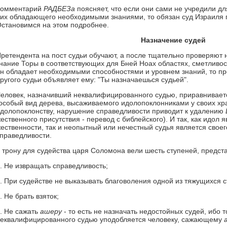
Комментарий
РАДБЕЗа
поясняет, что если они сами не учредили дл
их обладающего необходимыми знаниями, то обязан суд Израиля п
становимся на этом подробнее.
Назначение судей
ретендента на пост судьи обучают, а после тщательно проверяют н
нание Торы в соответствующих для Бней Ноах областях, сметливост
н обладает необходимыми способностями и уровнем знаний, то п
ругого судьи объявляет ему: "Ты назначаешься судьей".
еловек, назначивший неквалифицированного судью, приравниваетс
особый вид дерева, высаживаемого идолопоклонниками у своих хра
долопоклонству, нарушение справедливости приводит к удалению
ественного присутствия - перевод с библейского). И так, как идол
ественности, так и неопытный или нечестный судья является свое
праведливости.
 трону для судейства царя Соломона вели шесть ступеней, предст
. Не извращать справедливость;
. При судействе не выказывать благоволения одной из тяжущихся с
. Не брать взяток;
. Не сажать
ашеру
- то есть не назначать недостойных судей, ибо т
еквалифицированного судью уподобляется человеку, сажающему