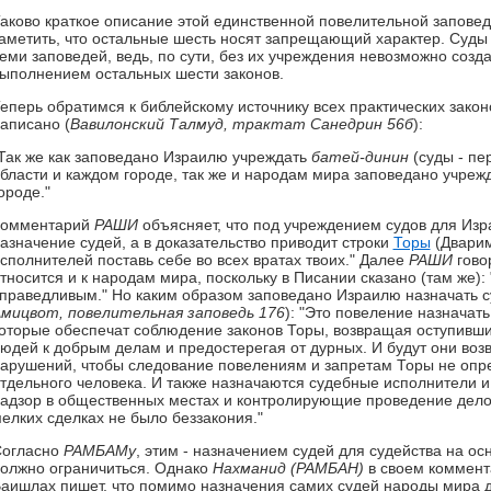
аково краткое описание этой единственной повелительной заповед
аметить, что остальные шесть носят запрещающий характер. Суды
еми заповедей, ведь, по сути, без их учреждения невозможно созд
ыполнением остальных шести законов.
еперь обратимся к библейскому источнику всех практических закон
аписано (
Вавилонский Талмуд, трактат Санедрин 56б
):
Так же как заповедано Израилю учреждать
батей-динин
(суды - пе
бласти и каждом городе, так же и народам мира заповедано учрежд
ороде."
Комментарий
РАШИ
объясняет, что под учреждением судов для Из
азначение судей, а в доказательство приводит строки
Торы
(Дварим
сполнителей поставь себе во всех вратах твоих." Далее
РАШИ
говор
тносится и к народам мира, поскольку в Писании сказано (там же): 
праведливым." Но каким образом заповедано Израилю назначать 
мицвот, повелительная заповедь 176
): "Это повеление назначат
оторые обеспечат соблюдение законов Торы, возвращая оступивши
юдей к добрым делам и предостерегая от дурных. И будут они воз
арушений, чтобы следование повелениям и запретам Торы не опр
тдельного человека. И также назначаются судебные исполнители 
адзор в общественных местах и контролирующие проведение дело
елких сделках не было беззакония."
огласно
РАМБАМу
, этим - назначением судей для судейства на ос
олжно ограничиться. Однако
Нахманид
(РАМБАН)
в своем коммент
аишлах пишет, что помимо назначения самих судей народы мира д