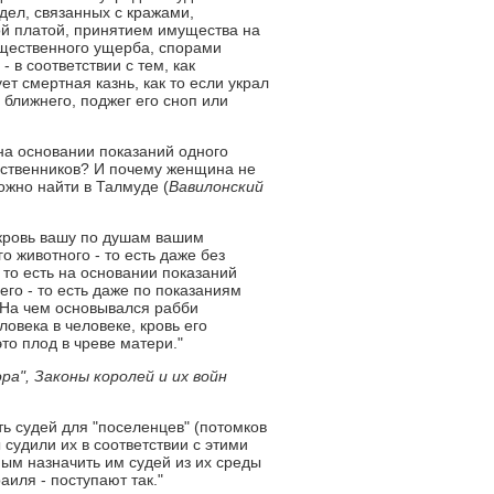
дел, связанных с кражами,
й платой, принятием имущества на
щественного ущерба, спорами
 в соответствии с тем, как
т смертная казнь, как то если украл
 ближнего, поджег его сноп или
на основании показаний одного
дственников? И почему женщина не
ожно найти в Талмуде (
Вавилонский
о кровь вашу по душам вашим
о животного - то есть даже без
 то есть на основании показаний
его - то есть даже по показаниям
. На чем основывался рабби
овека в человеке, кровь его
это плод в чреве матери."
ра", Законы королей и их войн
ть судей для "поселенцев" (потомков
судили их в соответствии с этими
ным назначить им судей из их среды
аиля - поступают так."