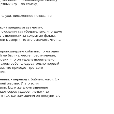
ртных игр – по списку,
, слухи, письменное показание –
кон) предполагает четкую
показания так убедительно, что даже
етственности за сокрытые факты,
и к смерти, то это означает, что на
 происшедшем событии, то ни одно
ый не был на месте преступления,
ловии, что он удовлетворительно
 самом себе, следовательно первый
м, что приведет третьего
ния.
нник - перевод с библейского). Он
оей жертве. И это если
нили. Если же злоумышление
ает сорок ударов плетьми за
им так, как замышлял он поступить с