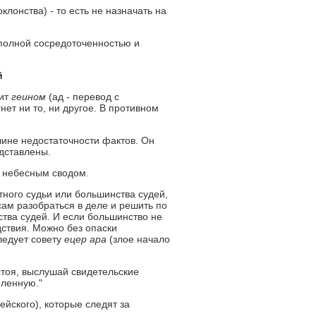
лонства) - то есть не назначать на
с полной сосредоточенностью и
й
жит
геином
(ад - перевод с
нет ни то, ни другое. В противном
ине недостаточности фактов. Он
едставлены.
с небесным сводом.
ного судьи или большинства судей,
сам разобраться в деле и решить по
тва судей. И если большинство не
дствия. Можно без опаски
ледует совету
ецер ара
(злое начало
 стоя, выслушай свидетельские
еленную."
ейского), которые следят за