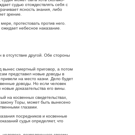
ждает судью отождествлять себя с
рачивает ясность знания, либо
яет зрение.
мере, протестовать против него.
о ожидает небесное наказание.
в отсутствие другой. Обе стороны
уд вынес смертный приговор, а потом
 сам представил новые доводы в
привели на место казни. Дело будет
твенные доводы. Но если человек
 новые доказательства его вины.
ый на косвенных свидетельствах,
 закону Торы, может быть вынесено
ственными глазами.
казания посредников и косвенные
оказаний судья определяет, что
р, человека, позволяющего своему