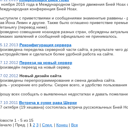
 ноября 2015 года в Международном Центре движения Бней Ноах 
еждународная конференция Бней Ноах.
ыступили с приветствиями и сообщениями знаменитые раввины - р
ав Йона Левин и другие. Также было оглашено приветствие премь
етаньягу (перевод ниже).
роведено совещание ноахидов разных стран, обсуждены актуальн
икаких заявлений и сообщений официально не принималось.
5.12.2013
Реконфигурация сервера
роизведена переделка серверной части сайта, в результате чего д
ыстродействие и сделаться более удобной работа на сайте.
7.12.2012
Переезд на новый сервер
роизведён переезд на новый сервер.
7.02.2012
Новый дизайн сайта
роизведены перепрограммирование и смена дизайна сайта.
ель - ускорение его работы. Скорее всего, и удобство пользования 
рошу всех сообщать о выявленных недостатках и давать пожелани
7.10.2011
Встреча в сукке рава Шерки
7 октября (19 хешвана) состоялась встреча русскоязычных Бней Но
овости 1 - 5 из 15
ачало | Пред. |
1
2
3
|
След.
|
Конец
|
Все