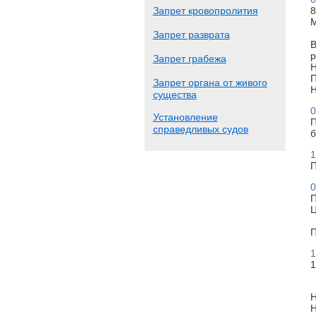
Запрет кровопролития
8
М
Запрет разврата
В
р
Запрет грабежа
Н
П
Запрет органа от живого
Н
существа
0
Установление
П
справедливых судов
б
1
П
0
П
Ц
П
1
1
Н
Н