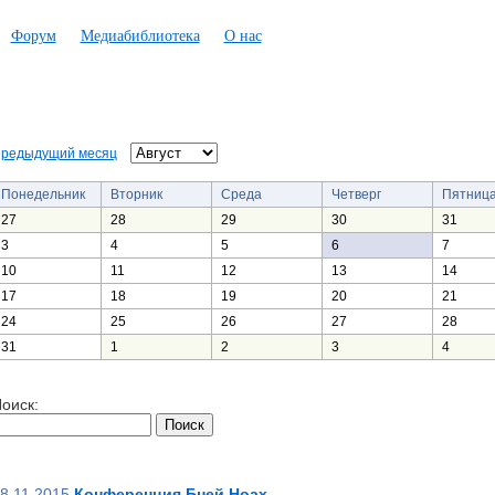
Форум
Медиабиблиотека
О нас
редыдущий месяц
Понедельник
Вторник
Среда
Четверг
Пятниц
27
28
29
30
31
3
4
5
6
7
10
11
12
13
14
17
18
19
20
21
24
25
26
27
28
31
1
2
3
4
оиск:
8.11.2015
Конференция Бней Ноах