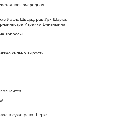
состоялась очередная
ав Йоэль Шварц, рав Ури Шерки,
ер-министра Израиля Биньямина
ые вопросы.
олжно сильно вырости
повысится...
я!
аха в сукке рава Шерки.