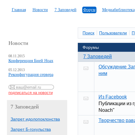
Главная
Новости
7 Заповедей
Форум
Медиабиблиотека
Поиск
Пользователи
П
Новости
Форумы
08.11.2015
7 Заповедей
Конференция Бней Ноах
Обсуждение Зап
05.12.2013
ним
Реконфигурация сервера
Из Facebook
Публикации из г
7 Заповедей
Noach"
Запрет идолопоклонства
Творчество рав
Запрет Б-гохульства