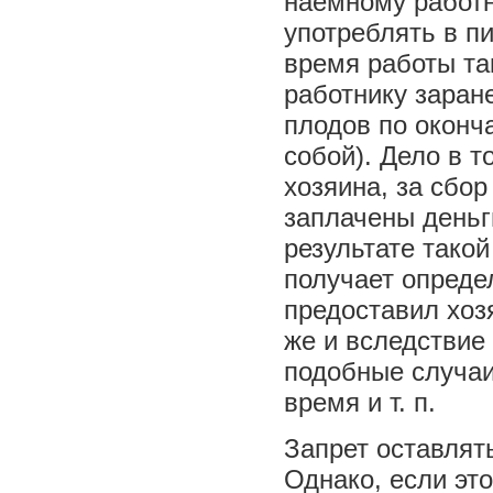
наемному работн
употреблять в п
время работы так
работнику заран
плодов по оконча
собой). Дело в 
хозяина, за сбо
заплачены деньг
результате такой
получает определ
предоставил хозя
же и вследствие
подобные случаи,
время и т. п.
Запрет оставлят
Однако, если эт