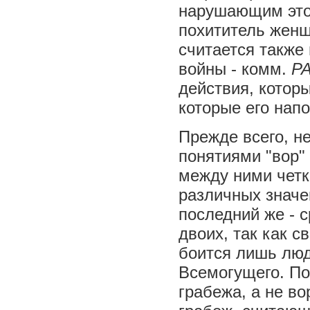
нарушающим этот 
похититель женщ
считается также 
войны - комм.
Р
действия, котор
которые его нап
Прежде всего, н
понятиями "вор" 
между ними четк
различных значе
последний же - 
двоих, так как 
боится лишь люд
Всемогущего. По
грабежа, а не во