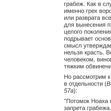
грабеж. Как в сл
именно грех вор
или разврата вс
для вынесения п
целого поколения
подрывает основ
смысл утверждае
нельзя красть. В
человеком, вино
тяжким обвинени
Но рассмотрим к
в отдельности (
В
57а
):
"Потомок Ноаха 
запрета грабежа.