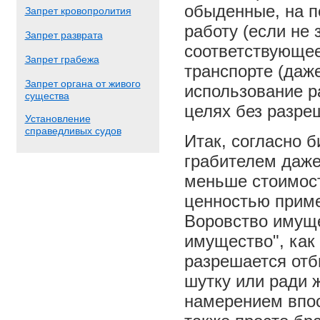
обыденные, на п
Запрет кровопролития
работу (если не
Запрет разврата
соответствующее
Запрет грабежа
транспорте (даже
Запрет органа от живого
использование р
существа
целях без разреш
Установление
справедливых судов
Итак, согласно 
грабителем даже
меньше стоимос
ценностью пример
Воровство имуще
имущество", как 
разрешается отб
шутку или ради ж
намерением впос