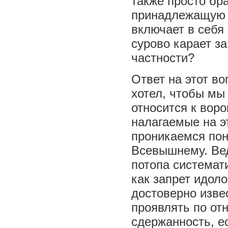
также просто бр
принадлежащую 
включает в себя
сурово карает за
частности?
Ответ на этот в
хотел, чтобы мы
относится к вор
налагаемые на э
проникаемся пон
Всевышнему. Вед
потопа системат
как запрет идоло
достоверно изве
проявлять по от
сдержанность, е