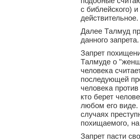
подобные счита
с библейского) 
действительное.
Далее Талмуд пр
данного запрета.
Запрет похищени
Талмуде о "женщ
человека считает
последующей про
человека против 
кто берет челов
любом его виде.
случаях преступ
похищаемого, на 
Запрет пасти сво