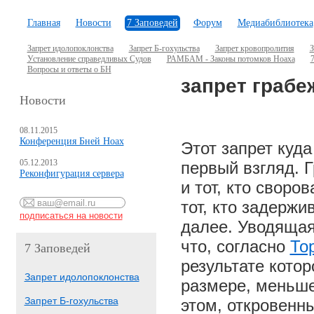
Главная
Новости
7 Заповедей
Форум
Медиабиблиотека
Запрет идолопоклонства
Запрет Б-гохульства
Запрет кровопролития
З
Установление справедливых Судов
РАМБАМ - Законы потомков Ноаха
7
Вопросы и ответы о БН
запрет грабе
Новости
08.11.2015
Конференция Бней Ноах
Этот запрет куда
05.12.2013
первый взгляд. Г
Реконфигурация сервера
и тот, кто своро
тот, кто задержи
далее. Уводящая
что, согласно
То
7 Заповедей
результате котор
Запрет идолопоклонства
размере, меньше
Запрет Б-гохульства
этом, откровенн