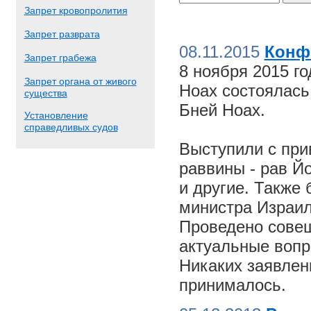
Запрет кровопролития
Запрет разврата
08.11.2015
Конф
Запрет грабежа
8 ноября 2015 г
Запрет органа от живого
Ноах состоялас
существа
Бней Ноах.
Установление
справедливых судов
Выступили с пр
раввины - рав Й
и другие. Также
министра Израил
Проведено совещ
актуальные вопр
Никаких заявлен
принималось.