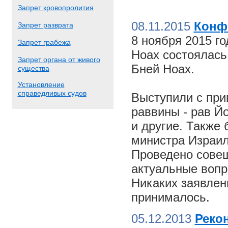
Запрет кровопролития
08.11.2015
Конф
Запрет разврата
8 ноября 2015 г
Запрет грабежа
Ноах состоялас
Запрет органа от живого
Бней Ноах.
существа
Установление
справедливых судов
Выступили с пр
раввины - рав Й
и другие. Также
министра Израил
Проведено совещ
актуальные вопр
Никаких заявлен
принималось.
05.12.2013
Реко