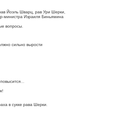
ав Йоэль Шварц, рав Ури Шерки,
ер-министра Израиля Биньямина
ые вопросы.
олжно сильно вырости
повысится...
я!
аха в сукке рава Шерки.