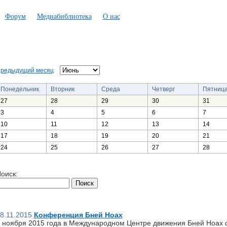
Форум
Медиабиблиотека
О нас
редыдущий месяц
Понедельник
Вторник
Среда
Четверг
Пятниц
27
28
29
30
31
3
4
5
6
7
10
11
12
13
14
17
18
19
20
21
24
25
26
27
28
оиск:
8.11.2015
Конференция Бней Ноах
 ноября 2015 года в Международном Центре движения Бней Ноах 