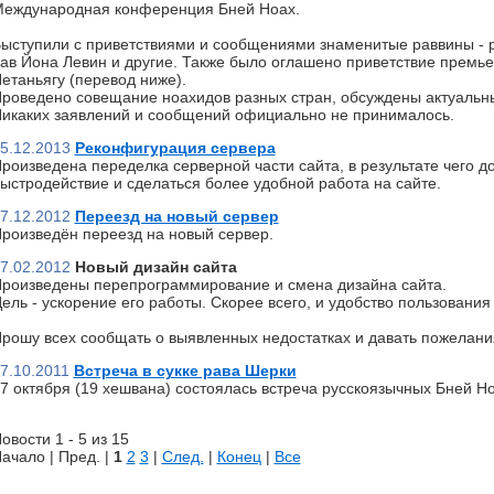
еждународная конференция Бней Ноах.
ыступили с приветствиями и сообщениями знаменитые раввины - р
ав Йона Левин и другие. Также было оглашено приветствие премь
етаньягу (перевод ниже).
роведено совещание ноахидов разных стран, обсуждены актуальн
икаких заявлений и сообщений официально не принималось.
5.12.2013
Реконфигурация сервера
роизведена переделка серверной части сайта, в результате чего д
ыстродействие и сделаться более удобной работа на сайте.
7.12.2012
Переезд на новый сервер
роизведён переезд на новый сервер.
7.02.2012
Новый дизайн сайта
роизведены перепрограммирование и смена дизайна сайта.
ель - ускорение его работы. Скорее всего, и удобство пользования 
рошу всех сообщать о выявленных недостатках и давать пожелани
7.10.2011
Встреча в сукке рава Шерки
7 октября (19 хешвана) состоялась встреча русскоязычных Бней Но
овости 1 - 5 из 15
ачало | Пред. |
1
2
3
|
След.
|
Конец
|
Все