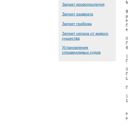
М
Запрет кровопролития
В
Запрет разврата
р
Н
Запрет грабежа
П
Н
Запрет органа от живого
существа
0
П
Установление
б
справедливых судов
1
П
0
П
Ц
П
1
1
Н
Н