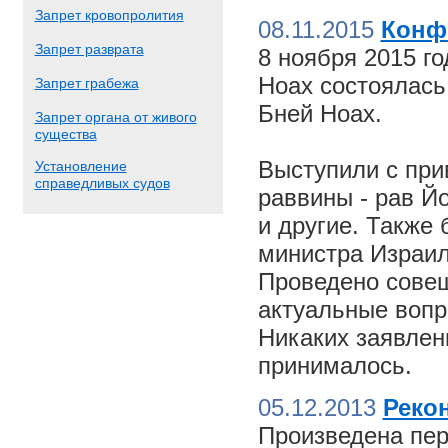
Запрет кровопролития
08.11.2015
Конф
Запрет разврата
8 ноября 2015 г
Ноах состоялас
Запрет грабежа
Бней Ноах.
Запрет органа от живого
существа
Выступили с пр
Установление
справедливых судов
раввины - рав Й
и другие. Также
министра Израил
Проведено совещ
актуальные вопр
Никаких заявлен
принималось.
05.12.2013
Реко
Произведена пер