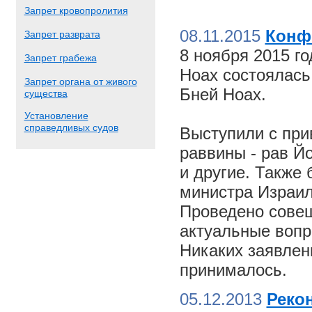
Запрет кровопролития
08.11.2015
Конф
Запрет разврата
8 ноября 2015 г
Запрет грабежа
Ноах состоялас
Запрет органа от живого
Бней Ноах.
существа
Установление
справедливых судов
Выступили с пр
раввины - рав Й
и другие. Также
министра Израил
Проведено совещ
актуальные вопр
Никаких заявлен
принималось.
05.12.2013
Реко