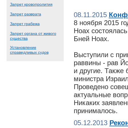
Запрет кровопролития
08.11.2015
Конф
Запрет разврата
8 ноября 2015 г
Запрет грабежа
Ноах состоялас
Запрет органа от живого
Бней Ноах.
существа
Установление
справедливых судов
Выступили с пр
раввины - рав Й
и другие. Также
министра Израил
Проведено совещ
актуальные вопр
Никаких заявлен
принималось.
05.12.2013
Реко