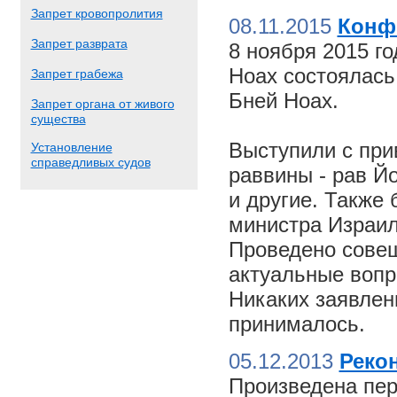
Запрет кровопролития
08.11.2015
Конф
Запрет разврата
8 ноября 2015 г
Ноах состоялас
Запрет грабежа
Бней Ноах.
Запрет органа от живого
существа
Выступили с пр
Установление
справедливых судов
раввины - рав Й
и другие. Также
министра Израил
Проведено совещ
актуальные вопр
Никаких заявлен
принималось.
05.12.2013
Реко
Произведена пер