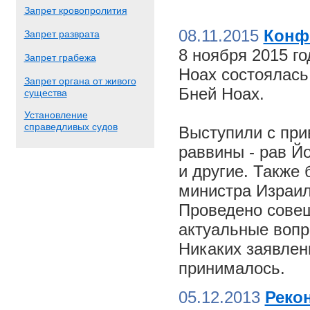
Запрет кровопролития
08.11.2015
Конф
Запрет разврата
8 ноября 2015 г
Запрет грабежа
Ноах состоялас
Запрет органа от живого
Бней Ноах.
существа
Установление
справедливых судов
Выступили с пр
раввины - рав Й
и другие. Также
министра Израил
Проведено совещ
актуальные вопр
Никаких заявлен
принималось.
05.12.2013
Реко