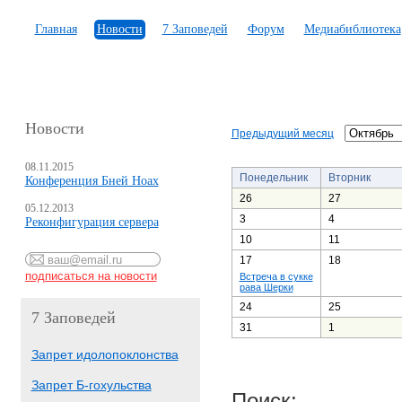
Главная
Новости
7 Заповедей
Форум
Медиабиблиотека
Новости
Предыдущий месяц
08.11.2015
Понедельник
Вторник
Конференция Бней Ноах
26
27
05.12.2013
3
4
Реконфигурация сервера
10
11
17
18
Встреча в сукке
рава Шерки
24
25
7 Заповедей
31
1
Запрет идолопоклонства
Запрет Б-гохульства
Поиск: