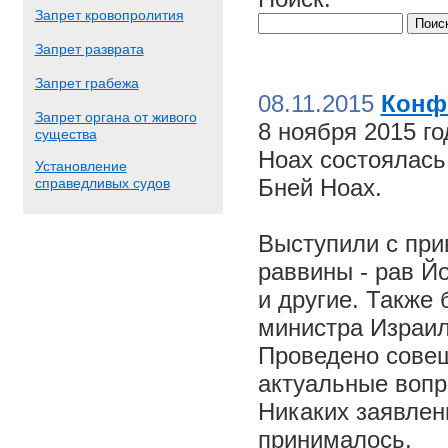
Запрет кровопролития
Запрет разврата
Запрет грабежа
08.11.2015
Конф
Запрет органа от живого
8 ноября 2015 г
существа
Ноах состоялас
Установление
Бней Ноах.
справедливых судов
Выступили с пр
раввины - рав Й
и другие. Также
министра Израил
Проведено совещ
актуальные вопр
Никаких заявлен
принималось.