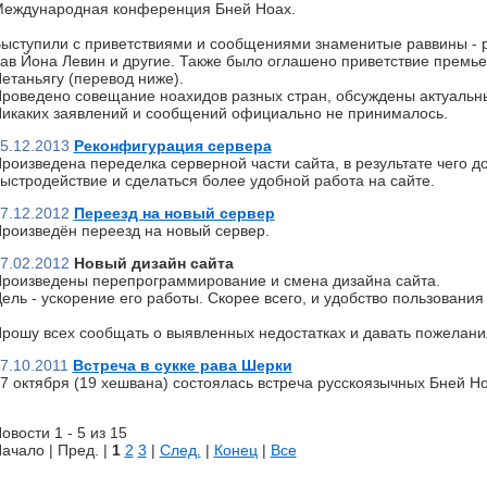
еждународная конференция Бней Ноах.
ыступили с приветствиями и сообщениями знаменитые раввины - р
ав Йона Левин и другие. Также было оглашено приветствие премь
етаньягу (перевод ниже).
роведено совещание ноахидов разных стран, обсуждены актуальн
икаких заявлений и сообщений официально не принималось.
5.12.2013
Реконфигурация сервера
роизведена переделка серверной части сайта, в результате чего д
ыстродействие и сделаться более удобной работа на сайте.
7.12.2012
Переезд на новый сервер
роизведён переезд на новый сервер.
7.02.2012
Новый дизайн сайта
роизведены перепрограммирование и смена дизайна сайта.
ель - ускорение его работы. Скорее всего, и удобство пользования 
рошу всех сообщать о выявленных недостатках и давать пожелани
7.10.2011
Встреча в сукке рава Шерки
7 октября (19 хешвана) состоялась встреча русскоязычных Бней Но
овости 1 - 5 из 15
ачало | Пред. |
1
2
3
|
След.
|
Конец
|
Все