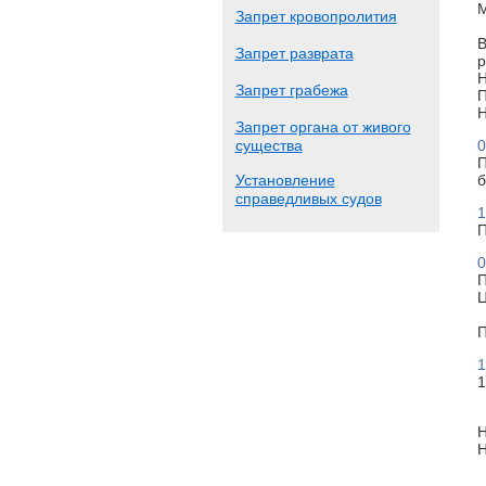
М
Запрет кровопролития
В
Запрет разврата
р
Н
Запрет грабежа
П
Н
Запрет органа от живого
существа
0
П
Установление
б
справедливых судов
1
П
0
П
Ц
П
1
1
Н
Н