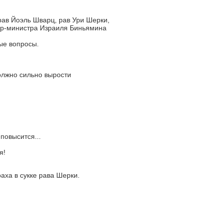
ав Йоэль Шварц, рав Ури Шерки,
ер-министра Израиля Биньямина
ые вопросы.
олжно сильно вырости
повысится...
я!
аха в сукке рава Шерки.