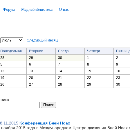
Форум
Медиабиблиотека
О нас
Следующий месяц
Понедельник
Вторник
Среда
Четверг
Пятниц
28
29
30
1
2
5
6
7
8
9
12
13
14
15
16
19
20
21
22
23
26
27
28
29
30
оиск:
8.11.2015
Конференция Бней Ноах
 ноября 2015 года в Международном Центре движения Бней Ноах 