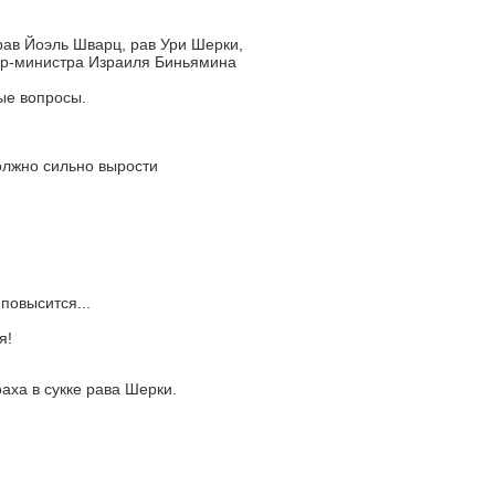
ав Йоэль Шварц, рав Ури Шерки,
ер-министра Израиля Биньямина
ые вопросы.
олжно сильно вырости
повысится...
я!
аха в сукке рава Шерки.