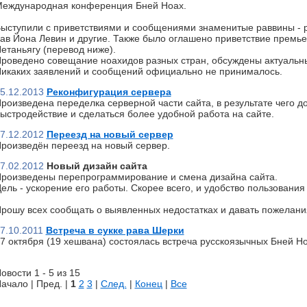
еждународная конференция Бней Ноах.
ыступили с приветствиями и сообщениями знаменитые раввины - р
ав Йона Левин и другие. Также было оглашено приветствие премь
етаньягу (перевод ниже).
роведено совещание ноахидов разных стран, обсуждены актуальн
икаких заявлений и сообщений официально не принималось.
5.12.2013
Реконфигурация сервера
роизведена переделка серверной части сайта, в результате чего д
ыстродействие и сделаться более удобной работа на сайте.
7.12.2012
Переезд на новый сервер
роизведён переезд на новый сервер.
7.02.2012
Новый дизайн сайта
роизведены перепрограммирование и смена дизайна сайта.
ель - ускорение его работы. Скорее всего, и удобство пользования 
рошу всех сообщать о выявленных недостатках и давать пожелани
7.10.2011
Встреча в сукке рава Шерки
7 октября (19 хешвана) состоялась встреча русскоязычных Бней Но
овости 1 - 5 из 15
ачало | Пред. |
1
2
3
|
След.
|
Конец
|
Все