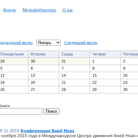
Форум
Медиабиблиотека
О нас
редыдущий месяц
Следующий месяц
Понедельник
Вторник
Среда
Четверг
Пятниц
29
30
31
1
2
5
6
7
8
9
12
13
14
15
16
19
20
21
22
23
26
27
28
29
30
оиск:
8.11.2015
Конференция Бней Ноах
 ноября 2015 года в Международном Центре движения Бней Ноах 