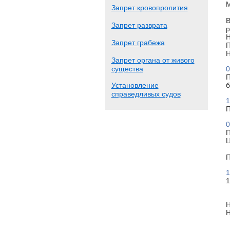
М
Запрет кровопролития
В
Запрет разврата
р
Н
Запрет грабежа
П
Н
Запрет органа от живого
существа
0
П
Установление
б
справедливых судов
1
П
0
П
Ц
П
1
1
Н
Н