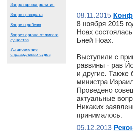
Запрет кровопролития
08.11.2015
Конф
Запрет разврата
8 ноября 2015 г
Запрет грабежа
Ноах состоялас
Запрет органа от живого
Бней Ноах.
существа
Установление
справедливых судов
Выступили с пр
раввины - рав Й
и другие. Также
министра Израил
Проведено совещ
актуальные вопр
Никаких заявлен
принималось.
05.12.2013
Реко