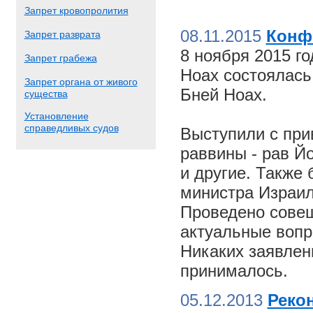
Запрет кровопролития
08.11.2015
Конф
Запрет разврата
8 ноября 2015 г
Запрет грабежа
Ноах состоялас
Запрет органа от живого
Бней Ноах.
существа
Установление
справедливых судов
Выступили с пр
раввины - рав Й
и другие. Также
министра Израил
Проведено совещ
актуальные вопр
Никаких заявлен
принималось.
05.12.2013
Реко