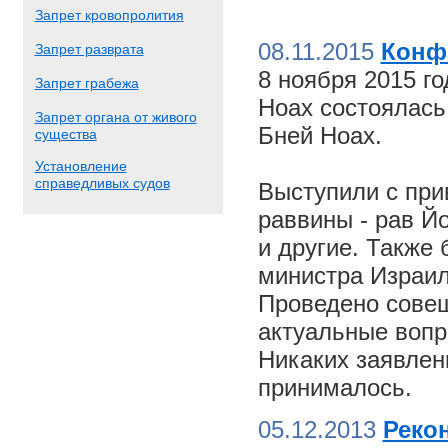
Запрет кровопролития
08.11.2015
Конф
Запрет разврата
8 ноября 2015 г
Запрет грабежа
Ноах состоялас
Запрет органа от живого
Бней Ноах.
существа
Установление
справедливых судов
Выступили с пр
раввины - рав Й
и другие. Также
министра Израил
Проведено совещ
актуальные вопр
Никаких заявлен
принималось.
05.12.2013
Реко