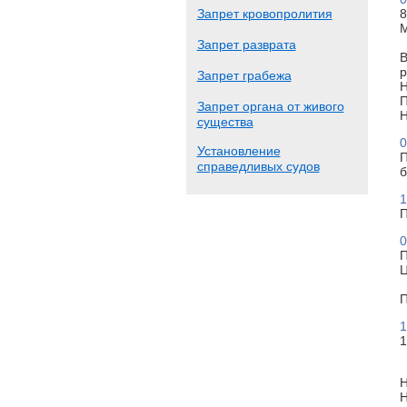
Запрет кровопролития
8
М
Запрет разврата
В
р
Запрет грабежа
Н
П
Запрет органа от живого
Н
существа
0
Установление
П
справедливых судов
б
1
П
0
П
Ц
П
1
1
Н
Н