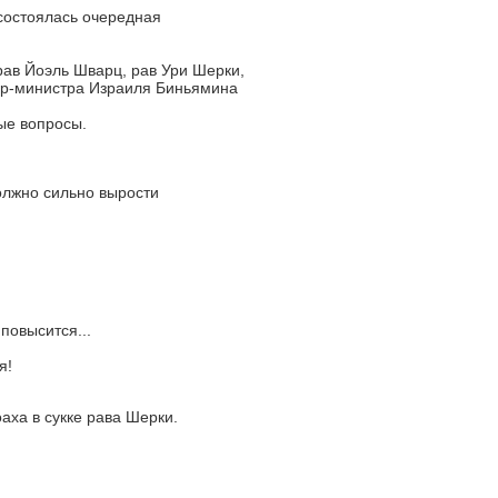
состоялась очередная
ав Йоэль Шварц, рав Ури Шерки,
ер-министра Израиля Биньямина
ые вопросы.
олжно сильно вырости
повысится...
я!
аха в сукке рава Шерки.