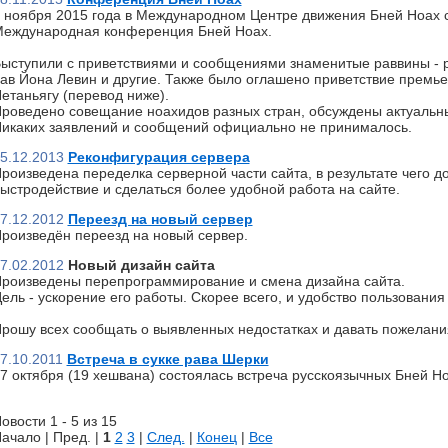
 ноября 2015 года в Международном Центре движения Бней Ноах 
еждународная конференция Бней Ноах.
ыступили с приветствиями и сообщениями знаменитые раввины - р
ав Йона Левин и другие. Также было оглашено приветствие премь
етаньягу (перевод ниже).
роведено совещание ноахидов разных стран, обсуждены актуальн
икаких заявлений и сообщений официально не принималось.
5.12.2013
Реконфигурация сервера
роизведена переделка серверной части сайта, в результате чего д
ыстродействие и сделаться более удобной работа на сайте.
7.12.2012
Переезд на новый сервер
роизведён переезд на новый сервер.
7.02.2012
Новый дизайн сайта
роизведены перепрограммирование и смена дизайна сайта.
ель - ускорение его работы. Скорее всего, и удобство пользования 
рошу всех сообщать о выявленных недостатках и давать пожелани
7.10.2011
Встреча в сукке рава Шерки
7 октября (19 хешвана) состоялась встреча русскоязычных Бней Но
овости 1 - 5 из 15
ачало | Пред. |
1
2
3
|
След.
|
Конец
|
Все