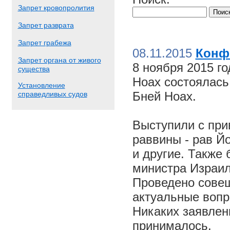
Запрет кровопролития
Запрет разврата
Запрет грабежа
08.11.2015
Конф
Запрет органа от живого
8 ноября 2015 г
существа
Ноах состоялас
Установление
Бней Ноах.
справедливых судов
Выступили с пр
раввины - рав Й
и другие. Также
министра Израил
Проведено совещ
актуальные вопр
Никаких заявлен
принималось.