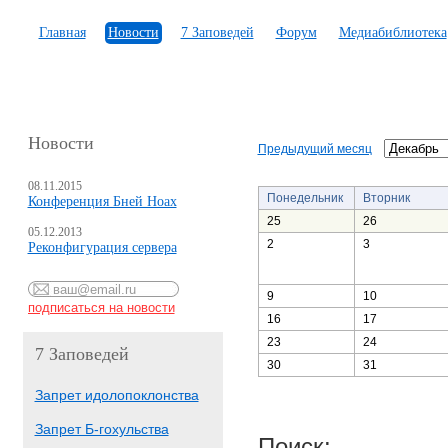
Главная
Новости
7 Заповедей
Форум
Медиабиблиотека
Новости
Предыдущий месяц
08.11.2015
Понедельник
Вторник
Конференция Бней Ноах
25
26
05.12.2013
2
3
Реконфигурация сервера
9
10
16
17
23
24
7 Заповедей
30
31
Запрет идолопоклонства
Запрет Б-гохульства
Поиск: