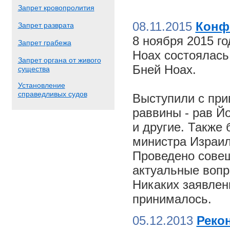
Запрет кровопролития
08.11.2015
Конф
Запрет разврата
8 ноября 2015 г
Запрет грабежа
Ноах состоялас
Запрет органа от живого
Бней Ноах.
существа
Установление
справедливых судов
Выступили с пр
раввины - рав Й
и другие. Также
министра Израил
Проведено совещ
актуальные вопр
Никаких заявлен
принималось.
05.12.2013
Реко