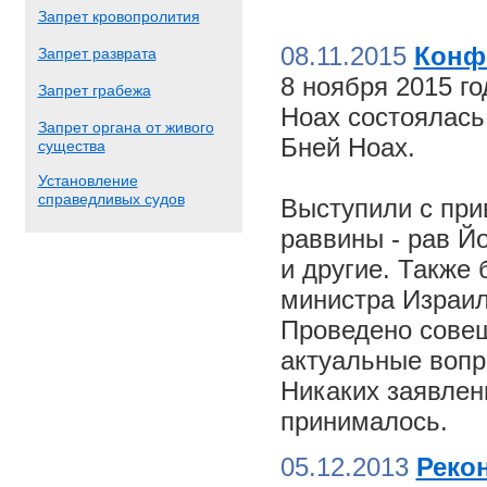
Запрет кровопролития
08.11.2015
Конф
Запрет разврата
8 ноября 2015 г
Запрет грабежа
Ноах состоялас
Запрет органа от живого
Бней Ноах.
существа
Установление
справедливых судов
Выступили с пр
раввины - рав Й
и другие. Также
министра Израил
Проведено совещ
актуальные вопр
Никаких заявлен
принималось.
05.12.2013
Реко