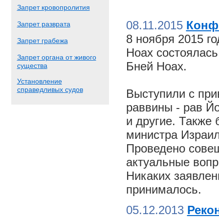
Запрет кровопролития
08.11.2015
Конф
Запрет разврата
8 ноября 2015 г
Запрет грабежа
Ноах состоялас
Запрет органа от живого
Бней Ноах.
существа
Установление
справедливых судов
Выступили с пр
раввины - рав Й
и другие. Также
министра Израил
Проведено совещ
актуальные вопр
Никаких заявлен
принималось.
05.12.2013
Реко