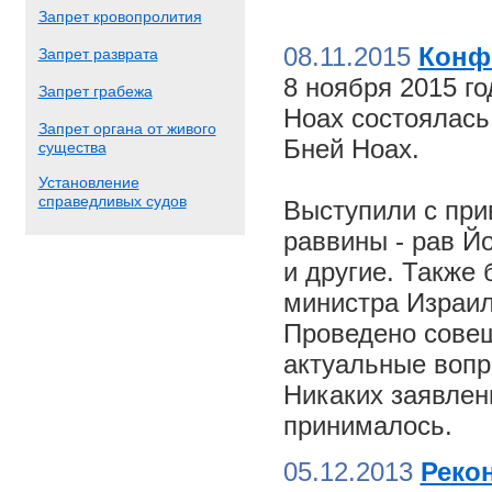
Запрет кровопролития
08.11.2015
Конф
Запрет разврата
8 ноября 2015 г
Запрет грабежа
Ноах состоялас
Запрет органа от живого
Бней Ноах.
существа
Установление
справедливых судов
Выступили с пр
раввины - рав Й
и другие. Также
министра Израил
Проведено совещ
актуальные вопр
Никаких заявлен
принималось.
05.12.2013
Реко