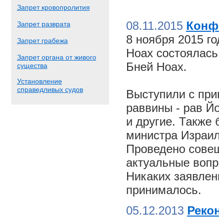
Запрет кровопролития
08.11.2015
Конф
Запрет разврата
8 ноября 2015 г
Запрет грабежа
Ноах состоялас
Запрет органа от живого
Бней Ноах.
существа
Установление
справедливых судов
Выступили с пр
раввины - рав Й
и другие. Также
министра Израил
Проведено совещ
актуальные вопр
Никаких заявлен
принималось.
05.12.2013
Реко