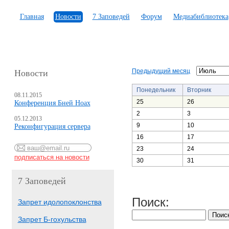
Главная
Новости
7 Заповедей
Форум
Медиабиблиотека
Предыдущий месяц
Новости
Понедельник
Вторник
08.11.2015
25
26
Конференция Бней Ноах
2
3
05.12.2013
9
10
Реконфигурация сервера
16
17
23
24
30
31
7 Заповедей
Поиск:
Запрет идолопоклонства
Запрет Б-гохульства