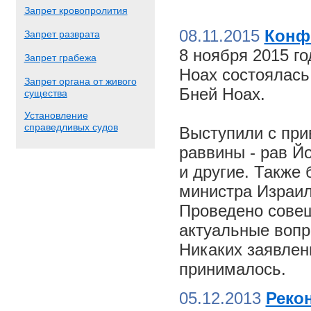
Запрет кровопролития
08.11.2015
Конф
Запрет разврата
8 ноября 2015 г
Запрет грабежа
Ноах состоялас
Запрет органа от живого
Бней Ноах.
существа
Установление
справедливых судов
Выступили с пр
раввины - рав Й
и другие. Также
министра Израил
Проведено совещ
актуальные вопр
Никаких заявлен
принималось.
05.12.2013
Реко