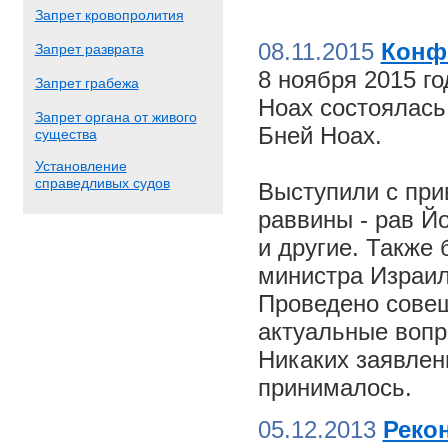
Запрет кровопролития
08.11.2015
Конф
Запрет разврата
8 ноября 2015 г
Запрет грабежа
Ноах состоялас
Запрет органа от живого
Бней Ноах.
существа
Установление
справедливых судов
Выступили с пр
раввины - рав Й
и другие. Также
министра Израил
Проведено совещ
актуальные вопр
Никаких заявлен
принималось.
05.12.2013
Реко