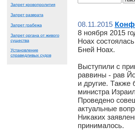
Запрет кровопролития
Запрет разврата
08.11.2015
Конф
Запрет грабежа
8 ноября 2015 г
Запрет органа от живого
Ноах состоялас
существа
Бней Ноах.
Установление
справедливых судов
Выступили с пр
раввины - рав Й
и другие. Также
министра Израил
Проведено совещ
актуальные вопр
Никаких заявлен
принималось.