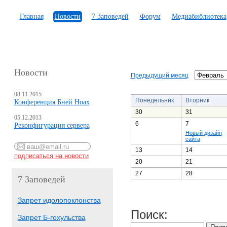
Главная
Новости
7 Заповедей
Форум
Медиабиблиотека
Новости
Предыдущий месяц
08.11.2015
Понедельник
Вторник
Конференция Бней Ноах
30
31
05.12.2013
6
7
Реконфигурация сервера
Новый дизайн
сайта
13
14
20
21
27
28
7 Заповедей
Запрет идолопоклонства
Поиск:
Запрет Б-гохульства