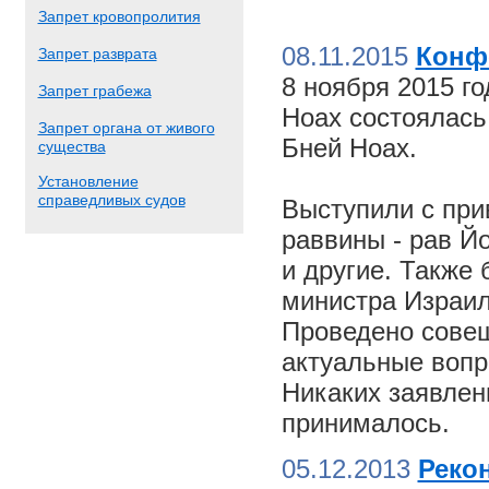
Запрет кровопролития
08.11.2015
Конф
Запрет разврата
8 ноября 2015 г
Запрет грабежа
Ноах состоялас
Запрет органа от живого
Бней Ноах.
существа
Установление
справедливых судов
Выступили с пр
раввины - рав Й
и другие. Также
министра Израил
Проведено совещ
актуальные вопр
Никаких заявлен
принималось.
05.12.2013
Реко