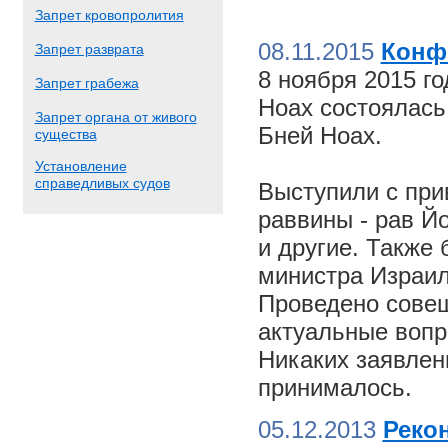
Запрет кровопролития
08.11.2015
Конф
Запрет разврата
8 ноября 2015 г
Запрет грабежа
Ноах состоялас
Запрет органа от живого
Бней Ноах.
существа
Установление
справедливых судов
Выступили с пр
раввины - рав Й
и другие. Также
министра Израил
Проведено совещ
актуальные вопр
Никаких заявлен
принималось.
05.12.2013
Реко