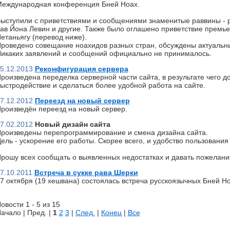
еждународная конференция Бней Ноах.
ыступили с приветствиями и сообщениями знаменитые раввины - р
ав Йона Левин и другие. Также было оглашено приветствие премь
етаньягу (перевод ниже).
роведено совещание ноахидов разных стран, обсуждены актуальн
икаких заявлений и сообщений официально не принималось.
5.12.2013
Реконфигурация сервера
роизведена переделка серверной части сайта, в результате чего д
ыстродействие и сделаться более удобной работа на сайте.
7.12.2012
Переезд на новый сервер
роизведён переезд на новый сервер.
7.02.2012
Новый дизайн сайта
роизведены перепрограммирование и смена дизайна сайта.
ель - ускорение его работы. Скорее всего, и удобство пользования 
рошу всех сообщать о выявленных недостатках и давать пожелани
7.10.2011
Встреча в сукке рава Шерки
7 октября (19 хешвана) состоялась встреча русскоязычных Бней Но
овости 1 - 5 из 15
ачало | Пред. |
1
2
3
|
След.
|
Конец
|
Все