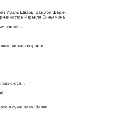
ав Йоэль Шварц, рав Ури Шерки,
ер-министра Израиля Биньямина
ые вопросы.
олжно сильно вырости
повысится...
я!
аха в сукке рава Шерки.