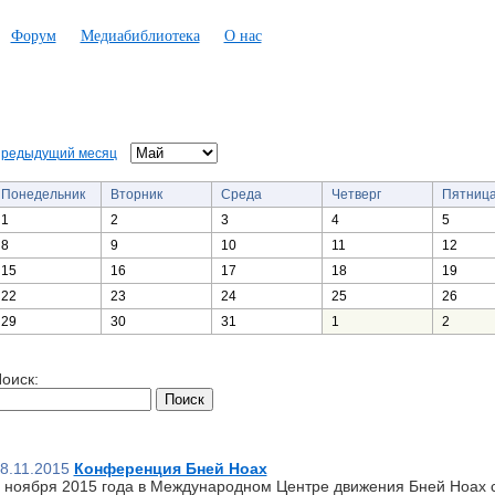
Форум
Медиабиблиотека
О нас
редыдущий месяц
Понедельник
Вторник
Среда
Четверг
Пятниц
1
2
3
4
5
8
9
10
11
12
15
16
17
18
19
22
23
24
25
26
29
30
31
1
2
оиск:
8.11.2015
Конференция Бней Ноах
 ноября 2015 года в Международном Центре движения Бней Ноах 