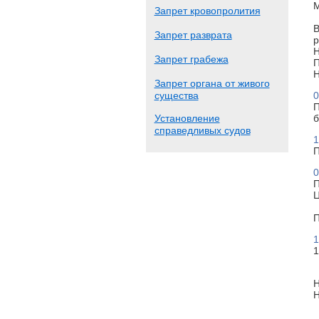
М
Запрет кровопролития
В
Запрет разврата
р
Н
Запрет грабежа
П
Н
Запрет органа от живого
существа
0
П
Установление
б
справедливых судов
1
П
0
П
Ц
П
1
1
Н
Н