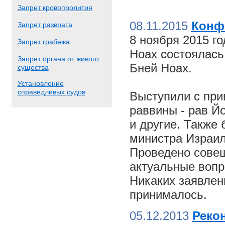
Запрет кровопролития
08.11.2015
Конф
Запрет разврата
8 ноября 2015 г
Запрет грабежа
Ноах состоялас
Запрет органа от живого
Бней Ноах.
существа
Установление
справедливых судов
Выступили с пр
раввины - рав Й
и другие. Также
министра Израил
Проведено совещ
актуальные вопр
Никаких заявлен
принималось.
05.12.2013
Реко