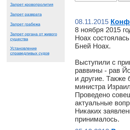
Запрет кровопролития
Запрет разврата
08.11.2015
Конф
Запрет грабежа
8 ноября 2015 г
Запрет органа от живого
Ноах состоялас
существа
Бней Ноах.
Установление
справедливых судов
Выступили с пр
раввины - рав Й
и другие. Также
министра Израил
Проведено совещ
актуальные вопр
Никаких заявлен
принималось.