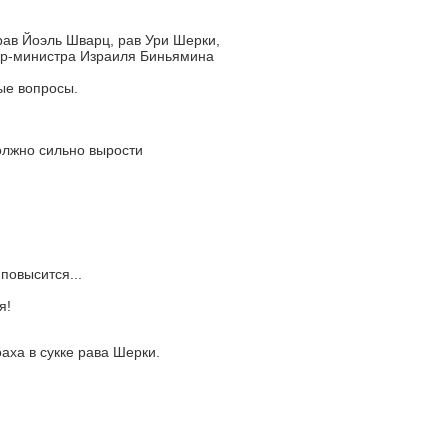
ав Йоэль Шварц, рав Ури Шерки,
ер-министра Израиля Биньямина
ые вопросы.
олжно сильно вырости
повысится...
я!
аха в сукке рава Шерки.