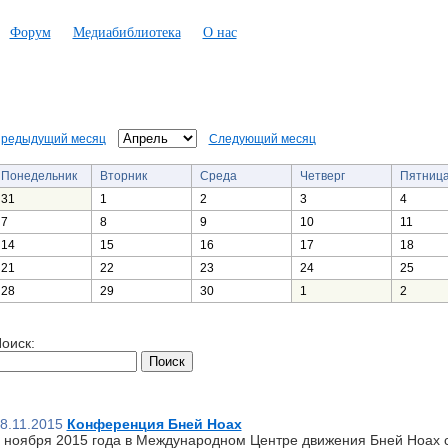
Форум
Медиабиблиотека
О нас
редыдущий месяц
Следующий месяц
Понедельник
Вторник
Среда
Четверг
Пятниц
31
1
2
3
4
7
8
9
10
11
14
15
16
17
18
21
22
23
24
25
28
29
30
1
2
оиск:
8.11.2015
Конференция Бней Ноах
 ноября 2015 года в Международном Центре движения Бней Ноах 