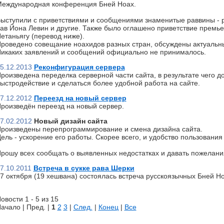
еждународная конференция Бней Ноах.
ыступили с приветствиями и сообщениями знаменитые раввины - р
ав Йона Левин и другие. Также было оглашено приветствие премь
етаньягу (перевод ниже).
роведено совещание ноахидов разных стран, обсуждены актуальн
икаких заявлений и сообщений официально не принималось.
5.12.2013
Реконфигурация сервера
роизведена переделка серверной части сайта, в результате чего д
ыстродействие и сделаться более удобной работа на сайте.
7.12.2012
Переезд на новый сервер
роизведён переезд на новый сервер.
7.02.2012
Новый дизайн сайта
роизведены перепрограммирование и смена дизайна сайта.
ель - ускорение его работы. Скорее всего, и удобство пользования 
рошу всех сообщать о выявленных недостатках и давать пожелани
7.10.2011
Встреча в сукке рава Шерки
7 октября (19 хешвана) состоялась встреча русскоязычных Бней Но
овости 1 - 5 из 15
ачало | Пред. |
1
2
3
|
След.
|
Конец
|
Все