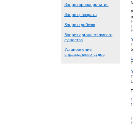
М
Запрет кровопролития
В
Запрет разврата
р
Н
Запрет грабежа
П
Н
Запрет органа от живого
существа
0
П
Установление
б
справедливых судов
1
П
0
П
Ц
П
1
1
Н
Н