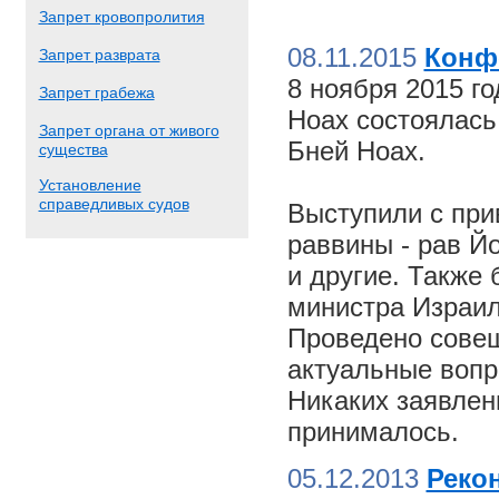
Запрет кровопролития
08.11.2015
Конф
Запрет разврата
8 ноября 2015 г
Запрет грабежа
Ноах состоялас
Запрет органа от живого
Бней Ноах.
существа
Установление
справедливых судов
Выступили с пр
раввины - рав Й
и другие. Также
министра Израил
Проведено совещ
актуальные вопр
Никаких заявлен
принималось.
05.12.2013
Реко