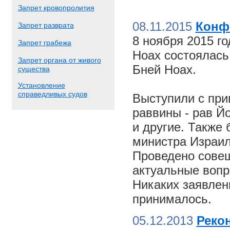
Запрет кровопролития
08.11.2015
Конф
Запрет разврата
8 ноября 2015 г
Запрет грабежа
Ноах состоялас
Запрет органа от живого
Бней Ноах.
существа
Установление
справедливых судов
Выступили с пр
раввины - рав Й
и другие. Также
министра Израил
Проведено совещ
актуальные вопр
Никаких заявлен
принималось.
05.12.2013
Реко