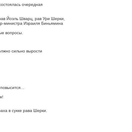
состоялась очередная
ав Йоэль Шварц, рав Ури Шерки,
ер-министра Израиля Биньямина
ые вопросы.
олжно сильно вырости
повысится...
я!
аха в сукке рава Шерки.