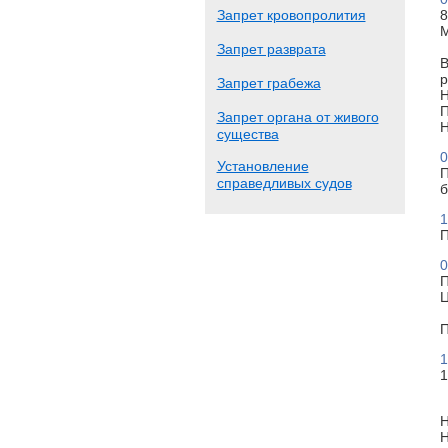
Запрет кровопролития
8
М
Запрет разврата
В
р
Запрет грабежа
Н
П
Запрет органа от живого
Н
существа
0
Установление
П
справедливых судов
б
1
П
0
П
Ц
П
1
1
Н
Н