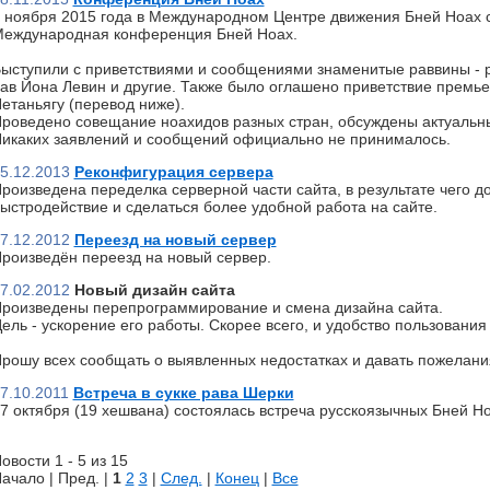
 ноября 2015 года в Международном Центре движения Бней Ноах 
еждународная конференция Бней Ноах.
ыступили с приветствиями и сообщениями знаменитые раввины - р
ав Йона Левин и другие. Также было оглашено приветствие премь
етаньягу (перевод ниже).
роведено совещание ноахидов разных стран, обсуждены актуальн
икаких заявлений и сообщений официально не принималось.
5.12.2013
Реконфигурация сервера
роизведена переделка серверной части сайта, в результате чего д
ыстродействие и сделаться более удобной работа на сайте.
7.12.2012
Переезд на новый сервер
роизведён переезд на новый сервер.
7.02.2012
Новый дизайн сайта
роизведены перепрограммирование и смена дизайна сайта.
ель - ускорение его работы. Скорее всего, и удобство пользования 
рошу всех сообщать о выявленных недостатках и давать пожелани
7.10.2011
Встреча в сукке рава Шерки
7 октября (19 хешвана) состоялась встреча русскоязычных Бней Но
овости 1 - 5 из 15
ачало | Пред. |
1
2
3
|
След.
|
Конец
|
Все