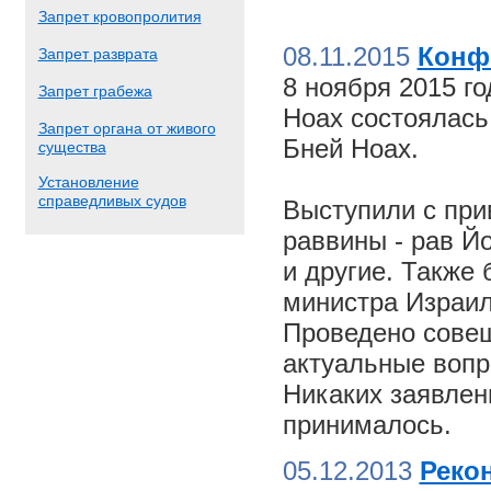
Запрет кровопролития
08.11.2015
Конф
Запрет разврата
8 ноября 2015 г
Запрет грабежа
Ноах состоялас
Запрет органа от живого
Бней Ноах.
существа
Установление
справедливых судов
Выступили с пр
раввины - рав Й
и другие. Также
министра Израил
Проведено совещ
актуальные вопр
Никаких заявлен
принималось.
05.12.2013
Реко