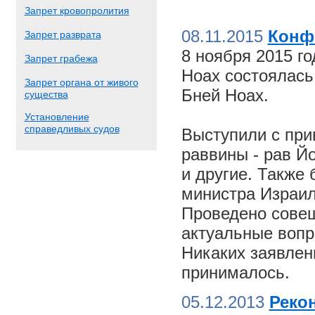
Запрет кровопролития
08.11.2015
Конф
Запрет разврата
8 ноября 2015 г
Запрет грабежа
Ноах состоялас
Запрет органа от живого
Бней Ноах.
существа
Установление
справедливых судов
Выступили с пр
раввины - рав Й
и другие. Также
министра Израил
Проведено совещ
актуальные вопр
Никаких заявлен
принималось.
05.12.2013
Реко