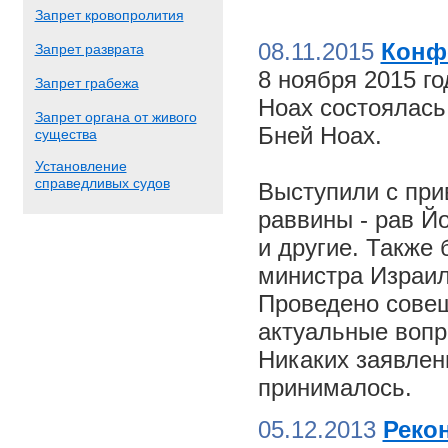
Запрет кровопролития
08.11.2015
Конф
Запрет разврата
8 ноября 2015 г
Запрет грабежа
Ноах состоялас
Запрет органа от живого
Бней Ноах.
существа
Установление
справедливых судов
Выступили с пр
раввины - рав Й
и другие. Также
министра Израил
Проведено совещ
актуальные вопр
Никаких заявлен
принималось.
05.12.2013
Реко