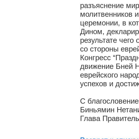
разъяснение мир
молитвенников и
церемонии, в ко
Дином, декларир
результате чего
со стороны еврей
Конгресс “Празд
движение Бней Н
еврейского наро
успехов и дости
С благословени
Биньямин Нетани
Глава Правитель