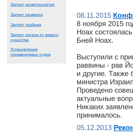
Запрет кровопролития
08.11.2015
Конф
Запрет разврата
8 ноября 2015 г
Запрет грабежа
Ноах состоялас
Запрет органа от живого
Бней Ноах.
существа
Установление
справедливых судов
Выступили с пр
раввины - рав Й
и другие. Также
министра Израил
Проведено совещ
актуальные вопр
Никаких заявлен
принималось.
05.12.2013
Реко