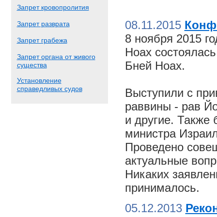
Запрет кровопролития
08.11.2015
Конф
Запрет разврата
8 ноября 2015 г
Запрет грабежа
Ноах состоялас
Запрет органа от живого
Бней Ноах.
существа
Установление
справедливых судов
Выступили с пр
раввины - рав Й
и другие. Также
министра Израил
Проведено совещ
актуальные вопр
Никаких заявлен
принималось.
05.12.2013
Реко