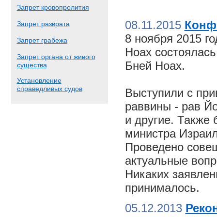
Запрет кровопролития
08.11.2015
Конф
Запрет разврата
8 ноября 2015 г
Запрет грабежа
Ноах состоялас
Запрет органа от живого
Бней Ноах.
существа
Установление
справедливых судов
Выступили с пр
раввины - рав Й
и другие. Также
министра Израил
Проведено совещ
актуальные вопр
Никаких заявлен
принималось.
05.12.2013
Реко