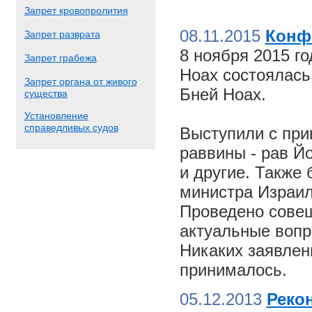
Запрет кровопролития
08.11.2015
Конф
Запрет разврата
8 ноября 2015 г
Запрет грабежа
Ноах состоялас
Запрет органа от живого
Бней Ноах.
существа
Установление
справедливых судов
Выступили с пр
раввины - рав Й
и другие. Также
министра Израил
Проведено совещ
актуальные вопр
Никаких заявлен
принималось.
05.12.2013
Реко