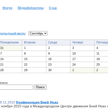
Форум
Медиабиблиотека
О нас
редыдущий месяц
Понедельник
Вторник
Среда
Четверг
Пятниц
31
1
2
3
4
7
8
9
10
11
14
15
16
17
18
21
22
23
24
25
28
29
30
1
2
оиск:
8.11.2015
Конференция Бней Ноах
 ноября 2015 года в Международном Центре движения Бней Ноах 