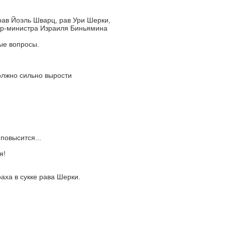
ав Йоэль Шварц, рав Ури Шерки,
ер-министра Израиля Биньямина
ые вопросы.
олжно сильно вырости
повысится...
я!
аха в сукке рава Шерки.