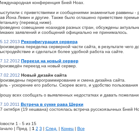
еждународная конференция Бней Ноах.
ыступили с приветствиями и сообщениями знаменитые раввины - р
ав Йона Левин и другие. Также было оглашено приветствие премь
етаньягу (перевод ниже).
роведено совещание ноахидов разных стран, обсуждены актуальн
икаких заявлений и сообщений официально не принималось.
5.12.2013
Реконфигурация сервера
роизведена переделка серверной части сайта, в результате чего д
ыстродействие и сделаться более удобной работа на сайте.
7.12.2012
Переезд на новый сервер
роизведён переезд на новый сервер.
7.02.2012
Новый дизайн сайта
роизведены перепрограммирование и смена дизайна сайта.
ель - ускорение его работы. Скорее всего, и удобство пользования 
рошу всех сообщать о выявленных недостатках и давать пожелани
7.10.2011
Встреча в сукке рава Шерки
7 октября (19 хешвана) состоялась встреча русскоязычных Бней Но
овости 1 - 5 из 15
ачало | Пред. |
1
2
3
|
След.
|
Конец
|
Все