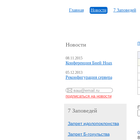
Главная
Новости
7 Заповедей
П
Новости
08.11.2015
Конференция Бней Ноах
05.12.2013
Реконфигурация сервера
П
7 Заповедей
Запрет идолопоклонства
0
Запрет Б-гохульства
8