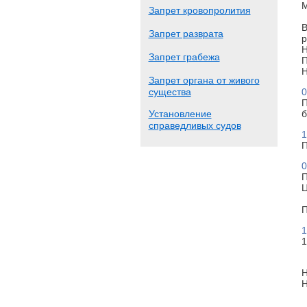
М
Запрет кровопролития
В
Запрет разврата
р
Н
Запрет грабежа
П
Н
Запрет органа от живого
существа
0
П
Установление
б
справедливых судов
1
П
0
П
Ц
П
1
1
Н
Н