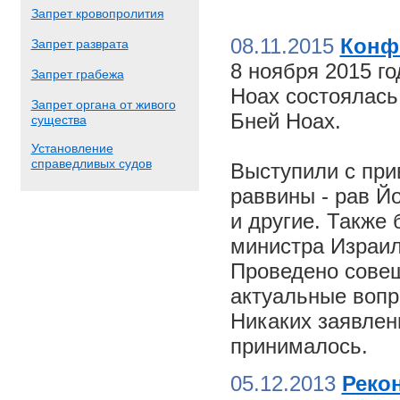
Запрет кровопролития
08.11.2015
Конф
Запрет разврата
8 ноября 2015 г
Запрет грабежа
Ноах состоялас
Запрет органа от живого
Бней Ноах.
существа
Установление
справедливых судов
Выступили с пр
раввины - рав Й
и другие. Также
министра Израил
Проведено совещ
актуальные вопр
Никаких заявлен
принималось.
05.12.2013
Реко