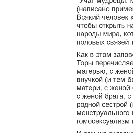
"Учат мудрецы: к
(написано примен
Всякий человек 
чтобы открыть на
народы мира, ко
половых связей т
Как в этом запо
Торы перечисляе
матерью, с женой
внучкой (и тем б
матери, с женой 
с женой брата, 
родной сестрой (
менструального 
гомосексуализм 