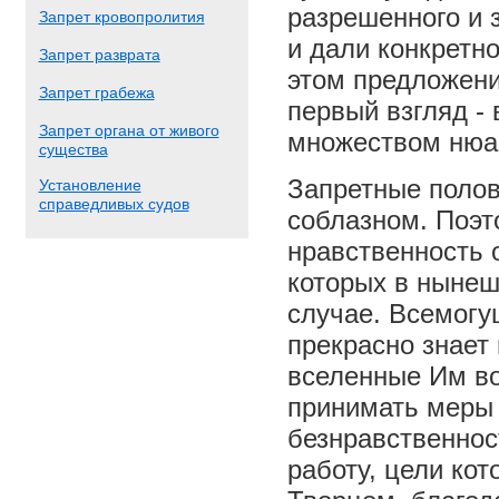
разрешенного и 
Запрет кровопролития
и дали конкретн
Запрет разврата
этом предложении
Запрет грабежа
первый взгляд - 
Запрет органа от живого
множеством нюа
существа
Запретные поло
Установление
справедливых судов
соблазном. Поэт
нравственность 
которых в нынеш
случае. Всемогу
прекрасно знает
вселенные Им во
принимать меры 
безнравственнос
работу, цели кот