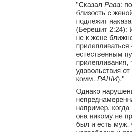
"Сказал
Рава
: п
близость с жено
подлежит наказа
(Берешит 2:24): 
не к жене ближне
прилепливаться 
естественным пу
прилепливания, 
удовольствия от 
комм.
РАШИ
)."
Однако нарушени
непреднамеренна
например, когда
она никому не пр
был и есть муж. 