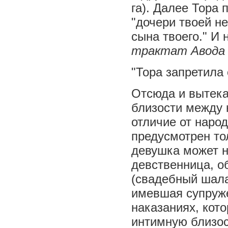
га). Далее Тора п
"дочери твоей не
сына твоего." И 
трактат Авода 
"Тора запретила 
Отсюда и вытека
близости между 
отличие от наро
предусмотрен то
девушка может н
девственница, о
(свадебный шала
имевшая супруже
наказаниях, кот
интимную близос