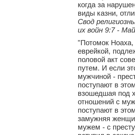
когда за наруше
виды казни, отли
Свод религиозны
их войн 9:7 - М
"Потомок Ноаха,
еврейкой, подле
половой акт сов
путем. И если э
мужчиной - прес
поступают в этом
взошедшая под х
отношений с муж
поступают в это
замужняя женщин
мужем - с престу