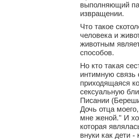
выполняющий па
извращении.
Что такое ското
человека и живот
животным являе
способов.
Но кто такая сес
интимную связь с
приходящаяся ко
сексуальную близ
Писании (Берешит
Дочь отца моего,
мне женой." И хо
которая являлас
внуки как дети -