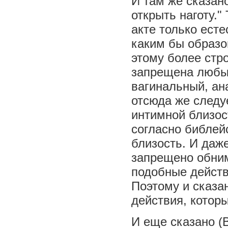
И там же сказано
открыть наготу."
акте только ест
каким бы образо
этому более стр
запрещена любым
вагинальный, ан
отсюда же следу
интимной близос
согласно библей
близость. И даже
запрещено обним
подобные действ
Поэтому и сказан
действия, которы
И еще сказано (В