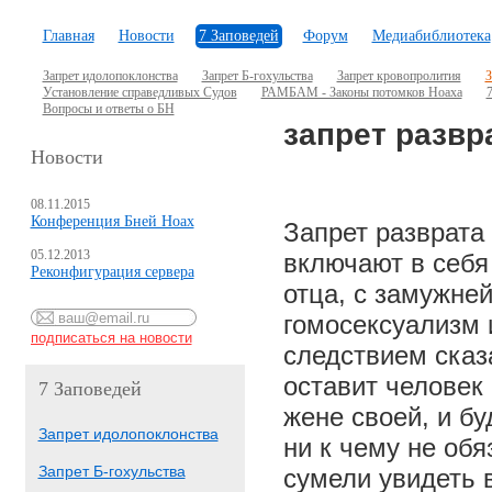
Главная
Новости
7 Заповедей
Форум
Медиабиблиотека
Запрет идолопоклонства
Запрет Б-гохульства
Запрет кровопролития
З
Установление справедливых Судов
РАМБАМ - Законы потомков Ноаха
7
Вопросы и ответы о БН
запрет развр
Новости
08.11.2015
Конференция Бней Ноах
Запрет разврата 
05.12.2013
включают в себя
Реконфигурация сервера
отца, с замужней
гомосексуализм 
следствием сказ
оставит человек 
7 Заповедей
жене своей, и бу
Запрет идолопоклонства
ни к чему не об
Запрет Б-гохульства
сумели увидеть 