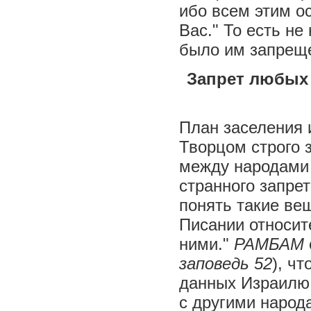
ибо всем этим о
Вас." То есть не
было им запрещ
Запрет любых
План заселения 
Творцом строго 
между народами 
странного запрет
понять такие вещ
Писании относите
ними."
РАМБАМ
заповедь
52
), ч
данных Израилю 
с другими народа