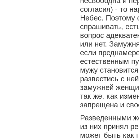
несвободна и пе
согласия) - то н
Небес. Поэтому 
спрашивать, есть
вопрос адекватен
или нет. Замужн
если преднамере
естественным пу
мужу становится
развестись с ней
замужней женщин
так же, как изм
запрещена и сво
Разведенными же
из них принял р
может быть как п