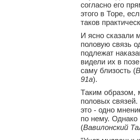
согласно его пря
этого в Торе, ес
таков практическ
И ясно сказали 
половую связь о
подлежат наказа
видели их в позе
саму близость (
В
91а
).
Таким образом, 
половых связей. 
это - одно мнен
по нему. Однако
(
Вавилонский Та