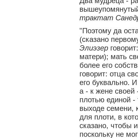
Два мудреца - р
вышеупомянутый 
трактат Санедр
"Поэтому да оста
(сказано первом
Элиэзер
говорит:
матери); мать св
более его собст
говорит: отца сво
его буквально. И
а - к жене своей 
плотью единой - 
выходе семени, 
для плоти, в кот
сказано, чтобы 
поскольку не мо