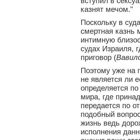
вступил в сексуа
казнят мечом."
Поскольку в суд
смертная казнь 
интимную близос
судах Израиля, 
приговор (
Вавил
Поэтому уже на 
не является ли 
определяется по
мира, где прина
передается по о
подобный вопрос 
жизнь ведь дорож
исполнения данн