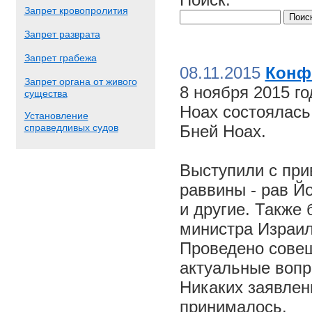
Запрет кровопролития
Запрет разврата
Запрет грабежа
08.11.2015
Конф
Запрет органа от живого
8 ноября 2015 г
существа
Ноах состоялас
Установление
справедливых судов
Бней Ноах.
Выступили с пр
раввины - рав Й
и другие. Также
министра Израил
Проведено совещ
актуальные вопр
Никаких заявлен
принималось.