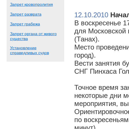
Запрет кровопролития
12.10.2010
Начал
Запрет разврата
В воскресенье 17
Запрет грабежа
для Московской 
Запрет органа от живого
(Танах).
существа
Место проведени
Установление
справедливых судов
город).
Вести занятия б
СНГ Пинхаса Го
Точное время за
некоторые дни м
мероприятия, вы
Ориентировочное 
по воскресеньям
минут).